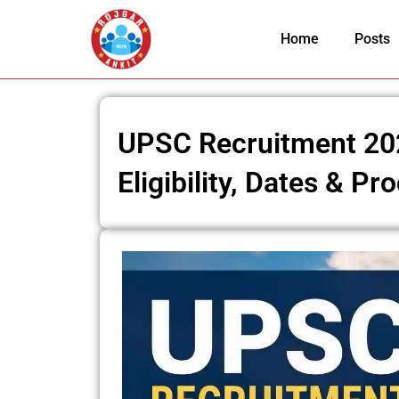
Skip
to
Home
Posts
content
UPSC Recruitment 202
Eligibility, Dates & Pr